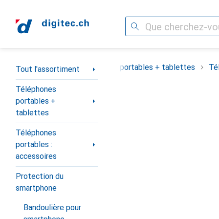
Recherche
Navigation par catégorie
Tout l'assortiment
Téléphones portables + tablettes
Té
Tout l'assortiment
Téléphones
portables +
tablettes
Téléphones
portables :
accessoires
Protection du
smartphone
Bandoulière pour