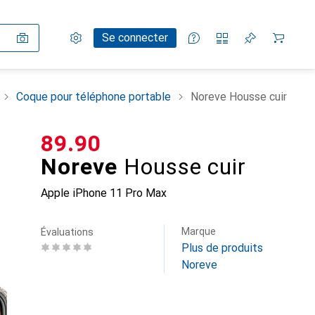
Paramètres
Compte client
Listes de comparaison
Listes d'envies
Panier
Se connecter
Coque pour téléphone portable
Noreve Housse cuir
CHF
89.90
Noreve
Housse cuir
Apple iPhone 11 Pro Max
Marque
Évaluations
Plus de produits
Noreve