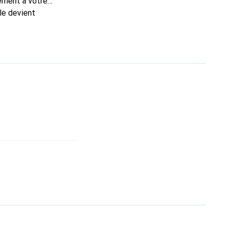
tement à votre
le devient
nue
une clientèle