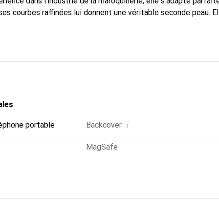
rience dans l'industrie de la maroquinerie, elle s'adapte parfai
ses courbes raffinées lui donnent une véritable seconde peau. El
dispensable pour votre smartphone. La marque Noreve est recon
ses produits de haute qualité et constitue un choix fiable pour 
ales
i
éphone portable
Backcover
MagSafe