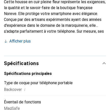
Cette housse en cuir pleine fleur représente les exigences,
la qualité et le savoir-faire de la boutique française
Noreve. Elle protège votre smartphone avec élégance.
Conçue par des artisans expérimentés ayant des années
d'expérience dans le domaine de la maroquinerie, elle
s'adapte parfaitement à votre téléphone. Sur mesure, ses
courbes délicates lui donnent une véritable seconde peau.
Afficher plus
Elle devient l'accessoire chic et indispensable pour votre
smartphone. Reconnaître internationalement pour ses
produits de haute qualité, la marque Noreve est un choix
fiable pour une clientèle exigeante.
Spécifications
Spécifications principales
Type de coque pour téléphone portable
i
Backcover
Éventail de fonctions
MagSafe