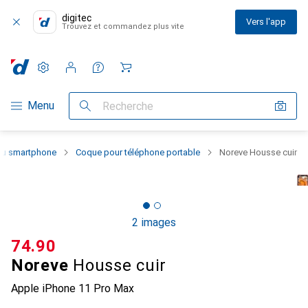
digitec
Vers l'app
Trouvez et commandez plus vite
Paramètres
Compte client
Listes de comparaison
Listes d'envies
Panier
Navigation par catégorie
Menu
Recherche
 du smartphone
Coque pour téléphone portable
Noreve Housse cuir
2 images
CHF
74.90
Noreve
Housse cuir
Apple iPhone 11 Pro Max