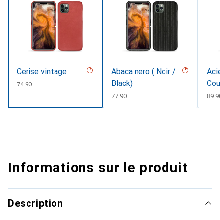
Cerise vintage
Abaca nero ( Noir /
Acie
Black)
Cou
CHF
74.90
CHF
77.90
CHF
89.9
Informations sur le produit
Description