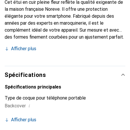
Cet étui en cuir pleine fleur reflète la qualité exigeante de
la maison française Noreve. Il offre une protection
élégante pour votre smartphone. Fabriqué depuis des
années par des experts en maroquinerie, il est le
complément idéal de votre appareil. Sur mesure et avec
des formes finement courbées pour un ajustement parfait.
Un accessoire élégant et l'habit idéal pour votre
Afficher plus
smartphone. La marque Noreve est reconnue
internationalement pour ses produits de haute qualité et
reste toujours un bon choix pour le client exigeant.
Spécifications
Spécifications principales
Type de coque pour téléphone portable
i
Backcover
Afficher plus