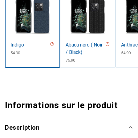
Indigo
Abaca nero ( Noir
Anthrac
/ Black)
CHF
54.90
CHF
54.90
CHF
76.90
Informations sur le produit
Description