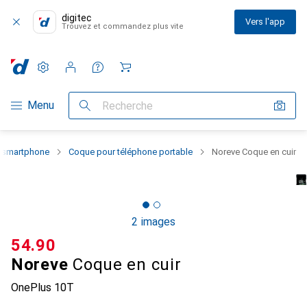
digitec
Vers l'app
Trouvez et commandez plus vite
Paramètres
Compte client
Listes de comparaison
Listes d'envies
Panier
Navigation par catégorie
Menu
Recherche
u smartphone
Coque pour téléphone portable
Noreve Coque en cuir
2 images
CHF
54.90
Noreve
Coque en cuir
OnePlus 10T