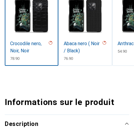
Crocodile nero,
Abaca nero ( Noir
Anthrac
Noir, Noir
/ Black)
CHF
54.90
CHF
78.90
CHF
76.90
Informations sur le produit
Description