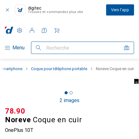
digitec
Vers l'app
Trouvez et commandez plus vite
Paramètres
Compte client
Listes de comparaison
Listes d'envies
Panier
Navigation par catégorie
Menu
Recherche
u smartphone
Coque pour téléphone portable
Noreve Coque en cuir
2 images
CHF
78.90
Noreve
Coque en cuir
OnePlus 10T