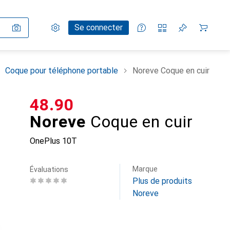
Paramètres
Compte client
Listes de comparaison
Listes d'envies
Panier
Se connecter
Coque pour téléphone portable
Noreve Coque en cuir
CHF
48.90
Noreve
Coque en cuir
OnePlus 10T
Marque
Évaluations
Plus de produits
Noreve