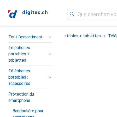
Recherche
Navigation par catégorie
out l'assortiment
Téléphones portables + tablettes
Télé
Tout l'assortiment
Téléphones
portables +
tablettes
Téléphones
portables :
accessoires
Protection du
smartphone
Bandoulière pour