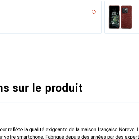
desert
on
n (Nappa - Pantone #15458a)
ne
é
ero, Noir, Noir
r, Noir
ine
ocodile
appa - Pantone #8B4720)
rant
sion
iclamino
ocent
ne
s sur le produit
fleur reflète la qualité exigeante de la maison française Noreve. I
r votre smartphone. Fabriqué depuis des années par des experts