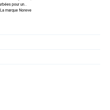
urbées pour un
. La marque Noreve
rs un bon choix pour