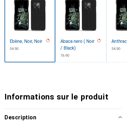
Ebène, Noir, Noir
Abaca nero ( Noir
Anthrac
/ Black)
CHF
54.90
CHF
54.90
CHF
76.90
Informations sur le produit
Description