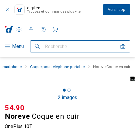
digitec
Vers l'app
Trouvez et commandez plus vite
Paramètres
Compte client
Listes de comparaison
Listes d'envies
Panier
Navigation par catégorie
Menu
Recherche
u smartphone
Coque pour téléphone portable
Noreve Coque en cuir
2 images
CHF
54.90
Noreve
Coque en cuir
OnePlus 10T