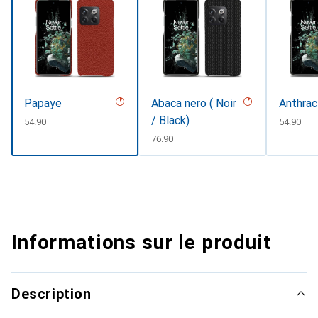
Papaye
Abaca nero ( Noir
Anthrac
/ Black)
CHF
54.90
CHF
54.90
CHF
76.90
Informations sur le produit
Description