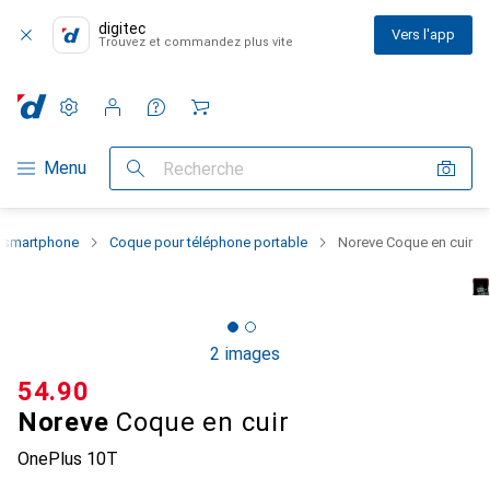
digitec
Vers l'app
Trouvez et commandez plus vite
Paramètres
Compte client
Listes de comparaison
Listes d'envies
Panier
Navigation par catégorie
Menu
Recherche
u smartphone
Coque pour téléphone portable
Noreve Coque en cuir
2 images
CHF
54.90
Noreve
Coque en cuir
OnePlus 10T