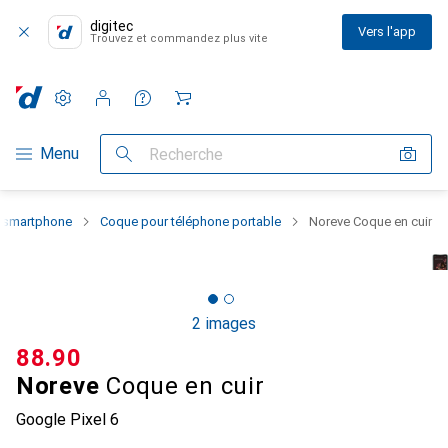
digitec
Vers l'app
Trouvez et commandez plus vite
Paramètres
Compte client
Listes de comparaison
Listes d'envies
Panier
Navigation par catégorie
Menu
Recherche
u smartphone
Coque pour téléphone portable
Noreve Coque en cuir
2 images
CHF
88.90
Noreve
Coque en cuir
Google Pixel 6