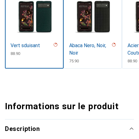
Vert sduisant
Abaca Nero, Noir,
Acier
Noir
Cout
CHF
88.90
CHF
75.90
CHF
88.90
Informations sur le produit
Description