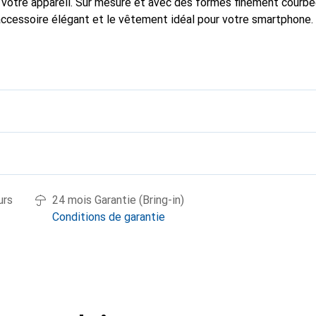
 votre appareil. Sur mesure et avec des formes finement courbé
accessoire élégant et le vêtement idéal pour votre smartphone
nalement pour ses produits de haute qualité et reste toujours u
urs
24 mois Garantie (Bring-in)
Conditions de garantie