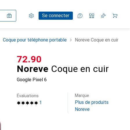
Paramètres
Compte client
Listes de comparaison
Listes d'envies
Panier
Se connecter
Coque pour téléphone portable
Noreve Coque en cuir
CHF
72.90
Noreve
Coque en cuir
Google Pixel 6
Marque
Évaluations
Plus de produits
1
Noreve