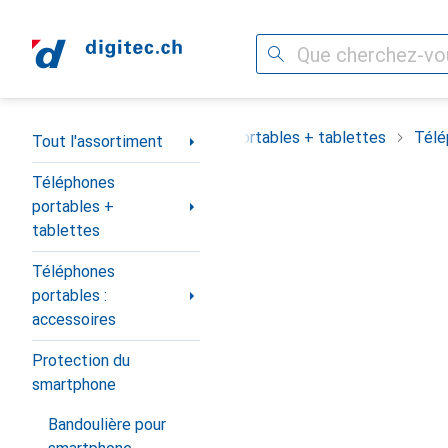
Recherche
Navigation par catégorie
out l'assortiment
Téléphones portables + tablettes
Télé
Tout l'assortiment
Téléphones
portables +
tablettes
Téléphones
portables :
accessoires
Protection du
smartphone
Bandoulière pour