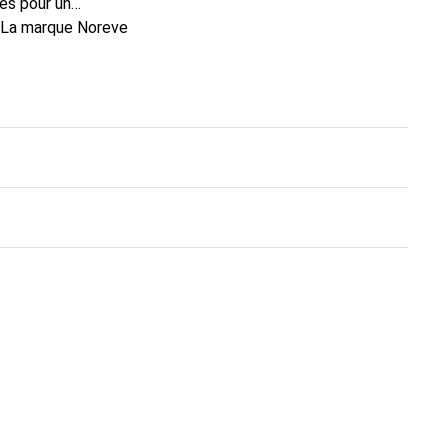
es pour un
. La marque Noreve
n excellent choix