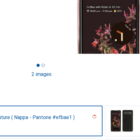
2 images
uture ( Nappa - Pantone #efbae1 )