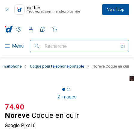
digitec
Vers l'app
Trouvez et commandez plus vite
Paramètres
Compte client
Listes de comparaison
Listes d'envies
Panier
Navigation par catégorie
Menu
Recherche
u smartphone
Coque pour téléphone portable
Noreve Coque en cuir
2 images
CHF
74.90
Noreve
Coque en cuir
Google Pixel 6