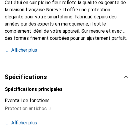
Cet étui en cuir pleine fleur reflète la qualité exigeante de
la maison française Noreve. Il offre une protection
élégante pour votre smartphone. Fabriqué depuis des
années par des experts en maroquinerie, il est le
complément idéal de votre appareil. Sur mesure et avec
des formes finement courbées pour un ajustement parfait.
Un accessoire élégant et le vêtement idéal pour votre
Afficher plus
smartphone. La marque Noreve est reconnue
internationalement pour ses produits de haute qualité et
constitue toujours un bon choix pour le client exigeant.
Spécifications
Spécifications principales
Éventail de fonctions
i
Protection antichoc
Afficher plus