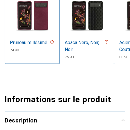
Pruneau millésimé
Abaca Nero, Noir,
Acier
Noir
Cout
CHF
74.90
CHF
75.90
CHF
88.90
Informations sur le produit
Description