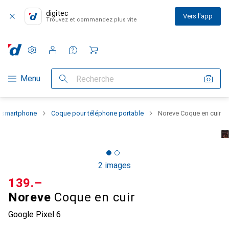
digitec
Vers l'app
Trouvez et commandez plus vite
Paramètres
Compte client
Listes de comparaison
Listes d'envies
Panier
Navigation par catégorie
Menu
Recherche
u smartphone
Coque pour téléphone portable
Noreve Coque en cuir
2 images
CHF
139.–
Noreve
Coque en cuir
Google Pixel 6