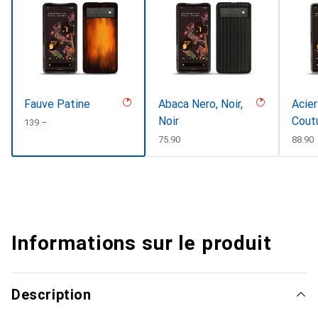
Fauve Patine
Abaca Nero, Noir,
Acier
Noir
Cout
CHF
139.–
CHF
75.90
CHF
88.90
Informations sur le produit
Description