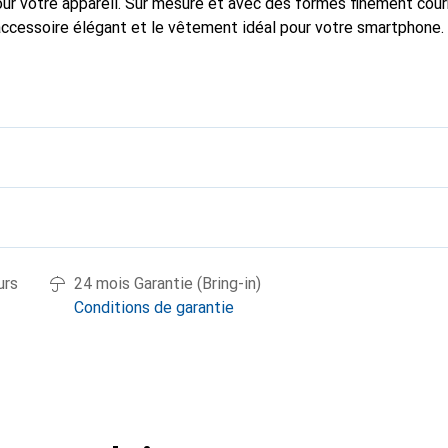
pour votre appareil. Sur mesure et avec des formes finement cou
accessoire élégant et le vêtement idéal pour votre smartphone
nalement pour ses produits de haute qualité et constitue toujou
urs
24 mois Garantie (Bring-in)
Conditions de garantie