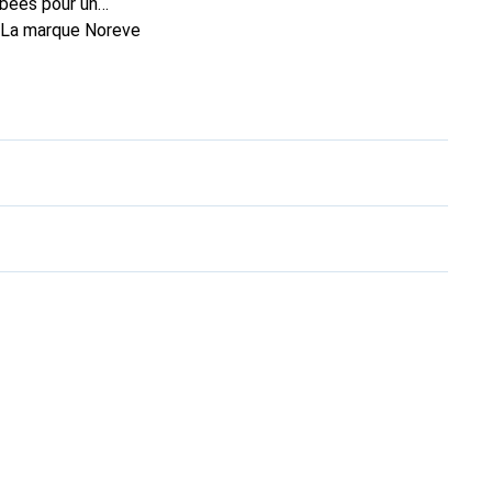
rbées pour un
. La marque Noreve
rs un bon choix pour