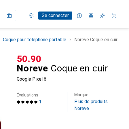
Paramètres
Compte client
Listes de comparaison
Listes d'envies
Panier
Se connecter
Coque pour téléphone portable
Noreve Coque en cuir
CHF
50.90
Noreve
Coque en cuir
Google Pixel 6
Marque
Évaluations
Plus de produits
1
Noreve