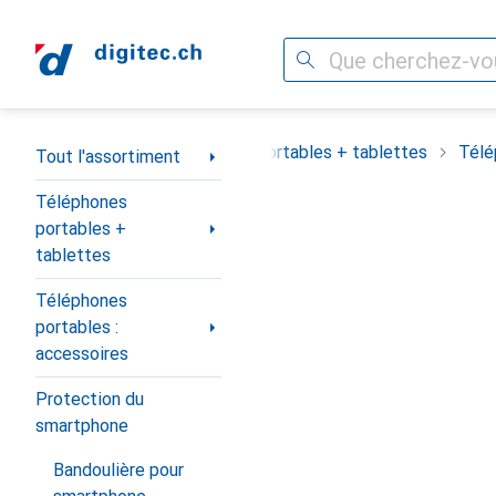
Recherche
Navigation par catégorie
out l'assortiment
Téléphones portables + tablettes
Télé
Tout l'assortiment
Téléphones
portables +
tablettes
Téléphones
portables :
accessoires
Protection du
smartphone
Bandoulière pour