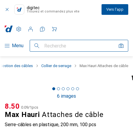
digitec
Vers l'app
Trouvez et commandez plus vite
Paramètres
Compte client
Listes de comparaison
Listes d'envies
Panier
Navigation par catégorie
Menu
Recherche
Gestion des câbles
Collier de serrage
Max Hauri Attaches de câble
6 images
CHF
8.50
CHF
0.09
/
1pcs
Max Hauri
Attaches de câble
Serre-câbles en plastique, 200 mm, 100 pcs