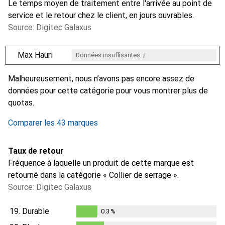
Le temps moyen de traitement entre l'arrivée au point de
service et le retour chez le client, en jours ouvrables.
Source: Digitec Galaxus
i
Max Hauri
Données insuffisantes
i
i
i
i
Données insuffisantes
Données insuffisantes
Données insuffisantes
Données insuffisantes
Malheureusement, nous n’avons pas encore assez de
données pour cette catégorie pour vous montrer plus de
quotas.
Comparer les 43 marques
Taux de retour
Fréquence à laquelle un produit de cette marque est
retourné dans la catégorie « Collier de serrage ».
Source: Digitec Galaxus
19.
Durable
0.3
%
0.3
%