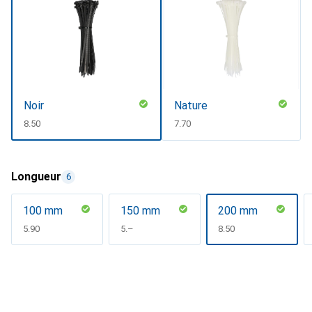
Noir
Nature
CHF
8.50
CHF
7.70
Longueur
6
100 mm
150 mm
200 mm
CHF
5.90
CHF
5.–
CHF
8.50