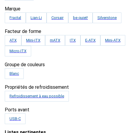
Marque
Fractal
Lian-Li
Corsair
be quiet!
Silverstone
Facteur de forme
ATX
Mini-ITX
mATX
ITX
E-ATX
Mini-ATX
Micro-ITX
Groupe de couleurs
Blanc
Propriétés de refroidissement
Refroidissement à eau possible
Ports avant
USB-C
Listes pertinentes