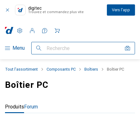
digitec
Vers l'app
Trouvez et commandez plus vite
Paramètres
Compte client
Listes de comparaison
Listes d'envies
Panier
Navigation par catégorie
Menu
Recherche
Tout l'assortiment
Composants PC
Boîtiers
Boîtier PC
Boîtier PC
Produits
Forum