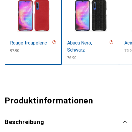
Rouge troupelenc
Abaca Nero,
Aci
Schwarz
CHF
97.90
CHF
75.9
CHF
76.90
Produktinformationen
Beschreibung