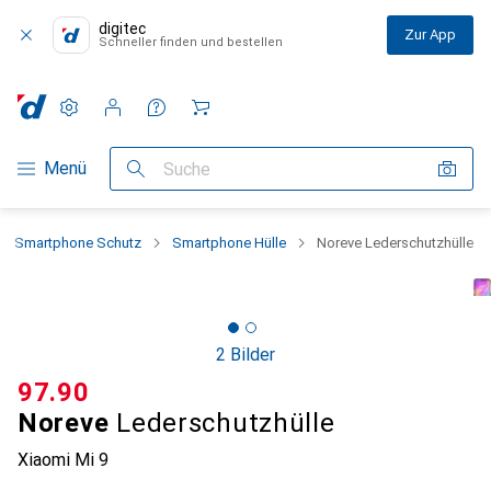
digitec
Zur App
Schneller finden und bestellen
Einstellungen
Kundenkonto
Vergleichslisten
Merklisten
Warenkorb
Navigation nach Kategorien
Menü
Suche
Smartphone Schutz
Smartphone Hülle
Noreve Lederschutzhülle
2 Bilder
CHF
97.90
Noreve
Lederschutzhülle
Xiaomi Mi 9