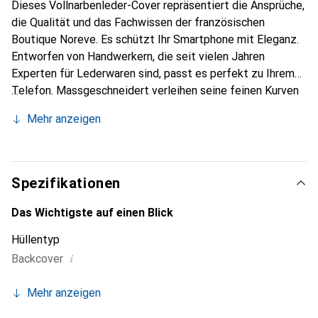
Dieses Vollnarbenleder-Cover repräsentiert die Ansprüche,
die Qualität und das Fachwissen der französischen
Boutique Noreve. Es schützt Ihr Smartphone mit Eleganz.
Entworfen von Handwerkern, die seit vielen Jahren
Experten für Lederwaren sind, passt es perfekt zu Ihrem
Telefon. Massgeschneidert verleihen seine feinen Kurven
ihm eine echte zweite Haut. Es wird zum schicken und
Mehr anzeigen
unverzichtbaren Accessoire Ihres Smartphones.
International anerkannt für ihre hochwertigen Produkte ist
die Marke Noreve eine sichere Wahl für eine
anspruchsvolle Kundschaft.
Spezifikationen
Das Wichtigste auf einen Blick
Hüllentyp
i
Backcover
Mehr anzeigen