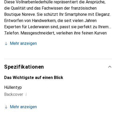
Diese Vollnarbenlederhülle repräsentiert die Ansprüche,
die Qualität und das Fachwissen der französischen
Boutique Noreve. Sie schützt Ihr Smartphone mit Eleganz.
Entworfen von Handwerkern, die seit vielen Jahren
Experten für Lederwaren sind, passt sie perfekt zu Ihrem
Telefon. Massgeschneidert, verleihen ihre feinen Kurven
ihr eine echte zweite Haut. Sie wird zum schicken und
Mehr anzeigen
unverzichtbaren Accessoire für Ihr Smartphone.
International anerkannt für ihre hochwertigen Produkte ist
die Marke Noreve eine sichere Wahl für eine
anspruchsvolle Kundschaft.
Spezifikationen
Das Wichtigste auf einen Blick
Hüllentyp
i
Backcover
Mehr anzeigen