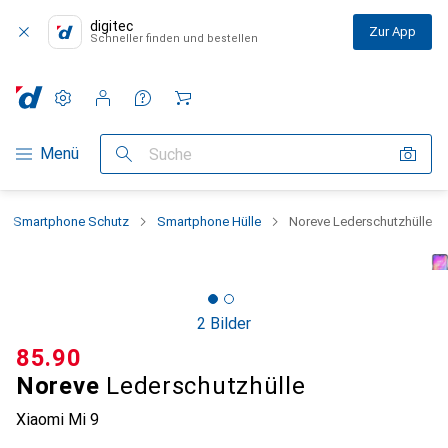
digitec
Zur App
Schneller finden und bestellen
Einstellungen
Kundenkonto
Vergleichslisten
Merklisten
Warenkorb
Navigation nach Kategorien
Menü
Suche
Smartphone Schutz
Smartphone Hülle
Noreve Lederschutzhülle
2 Bilder
CHF
85.90
Noreve
Lederschutzhülle
Xiaomi Mi 9