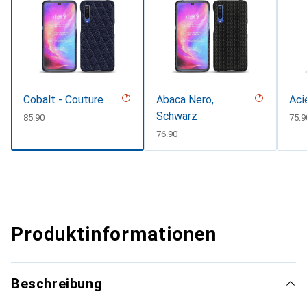
Cobalt - Couture
Abaca Nero,
Aci
Schwarz
CHF
85.90
CHF
75.9
CHF
76.90
Produktinformationen
Beschreibung