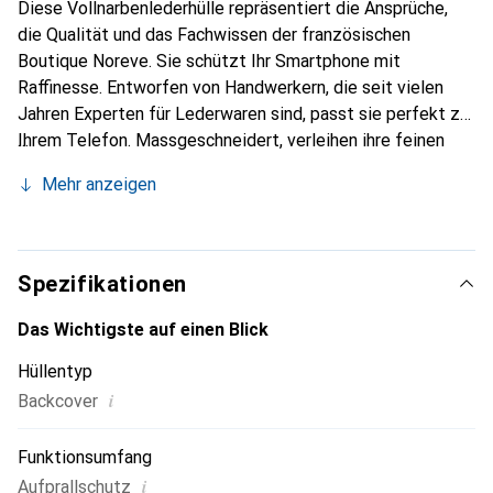
Diese Vollnarbenlederhülle repräsentiert die Ansprüche,
die Qualität und das Fachwissen der französischen
Boutique Noreve. Sie schützt Ihr Smartphone mit
Raffinesse. Entworfen von Handwerkern, die seit vielen
Jahren Experten für Lederwaren sind, passt sie perfekt zu
Ihrem Telefon. Massgeschneidert, verleihen ihre feinen
Kurven ihr eine echte zweite Haut. Sie wird zum schicken
Mehr anzeigen
und unverzichtbaren Accessoire Ihres Smartphones.
International anerkannt für ihre hochwertigen Produkte ist
die Marke Noreve eine sichere Wahl für eine
anspruchsvolle Kundschaft.
Spezifikationen
Das Wichtigste auf einen Blick
Hüllentyp
i
Backcover
Funktionsumfang
i
Aufprallschutz