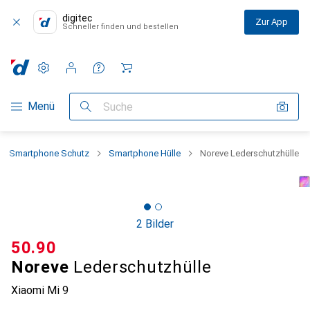
digitec
Zur App
Schneller finden und bestellen
Einstellungen
Kundenkonto
Vergleichslisten
Merklisten
Warenkorb
Navigation nach Kategorien
Menü
Suche
Smartphone Schutz
Smartphone Hülle
Noreve Lederschutzhülle
2 Bilder
CHF
50.90
Noreve
Lederschutzhülle
Xiaomi Mi 9