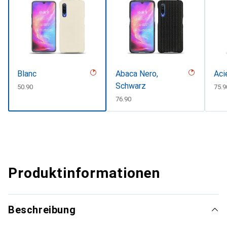
Blanc
Abaca Nero,
Aci
Schwarz
CHF
50.90
CHF
75.9
CHF
76.90
Produktinformationen
Beschreibung