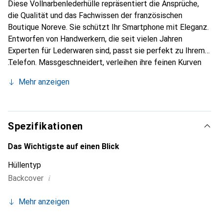
Diese Vollnarbenlederhülle repräsentiert die Ansprüche,
die Qualität und das Fachwissen der französischen
Boutique Noreve. Sie schützt Ihr Smartphone mit Eleganz.
Entworfen von Handwerkern, die seit vielen Jahren
Experten für Lederwaren sind, passt sie perfekt zu Ihrem
Telefon. Massgeschneidert, verleihen ihre feinen Kurven
ihr eine echte zweite Haut. Sie wird zum schicken und
Mehr anzeigen
unverzichtbaren Accessoire für Ihr Smartphone.
International anerkannt für ihre hochwertigen Produkte ist
die Marke Noreve eine sichere Wahl für eine
anspruchsvolle Kundschaft.
Spezifikationen
Das Wichtigste auf einen Blick
Hüllentyp
i
Backcover
Mehr anzeigen