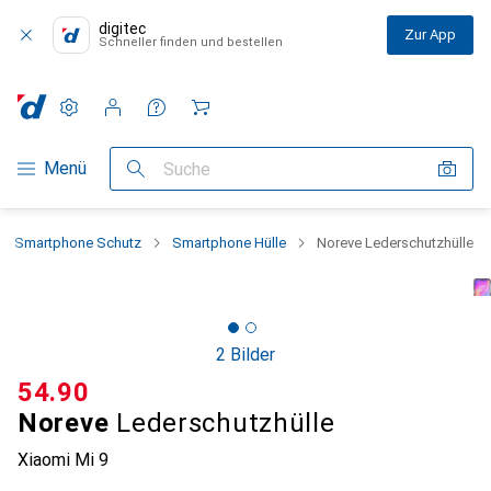
digitec
Zur App
Schneller finden und bestellen
Einstellungen
Kundenkonto
Vergleichslisten
Merklisten
Warenkorb
Navigation nach Kategorien
Menü
Suche
Smartphone Schutz
Smartphone Hülle
Noreve Lederschutzhülle
2 Bilder
CHF
54.90
Noreve
Lederschutzhülle
Xiaomi Mi 9