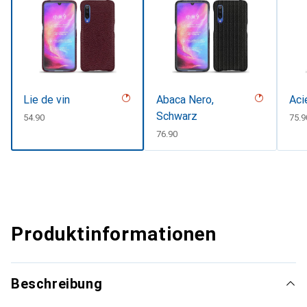
Lie de vin
Abaca Nero,
Aci
Schwarz
CHF
54.90
CHF
75.9
CHF
76.90
Produktinformationen
Beschreibung