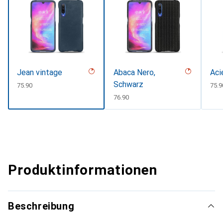
Jean vintage
Abaca Nero,
Aci
Schwarz
CHF
75.90
CHF
75.9
CHF
76.90
Produktinformationen
Beschreibung