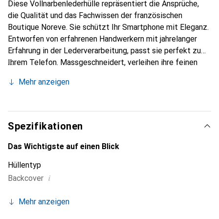
Diese Vollnarbenlederhülle repräsentiert die Ansprüche,
die Qualität und das Fachwissen der französischen
Boutique Noreve. Sie schützt Ihr Smartphone mit Eleganz.
Entworfen von erfahrenen Handwerkern mit jahrelanger
Erfahrung in der Lederverarbeitung, passt sie perfekt zu
Ihrem Telefon. Massgeschneidert, verleihen ihre feinen
Kurven ihr eine echte zweite Haut. Sie wird zum schicken
Mehr anzeigen
und unverzichtbaren Accessoire für Ihr Smartphone.
International anerkannt für ihre hochwertigen Produkte ist
die Marke Noreve eine zuverlässige Wahl für eine
anspruchsvolle Kundschaft.
Spezifikationen
Das Wichtigste auf einen Blick
Hüllentyp
i
Backcover
Mehr anzeigen