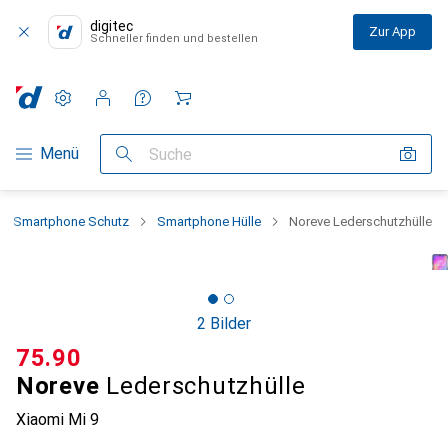
digitec
Zur App
Schneller finden und bestellen
Einstellungen
Kundenkonto
Vergleichslisten
Merklisten
Warenkorb
Navigation nach Kategorien
Menü
Suche
Smartphone Schutz
Smartphone Hülle
Noreve Lederschutzhülle
2 Bilder
CHF
75.90
Noreve
Lederschutzhülle
Xiaomi Mi 9