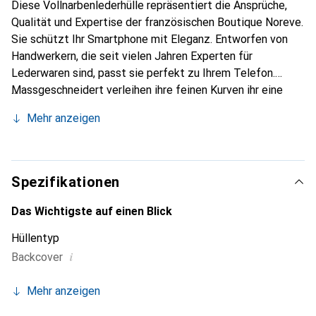
Diese Vollnarbenlederhülle repräsentiert die Ansprüche,
Qualität und Expertise der französischen Boutique Noreve.
Sie schützt Ihr Smartphone mit Eleganz. Entworfen von
Handwerkern, die seit vielen Jahren Experten für
Lederwaren sind, passt sie perfekt zu Ihrem Telefon.
Massgeschneidert verleihen ihre feinen Kurven ihr eine
echte zweite Haut. Sie wird zum schicken und integralen
Mehr anzeigen
Accessoire Ihres Smartphones. International anerkannt für
ihre hochwertigen Produkte ist die Marke Noreve eine
sichere Wahl für eine anspruchsvolle Kundschaft.
Spezifikationen
Das Wichtigste auf einen Blick
Hüllentyp
i
Backcover
Mehr anzeigen