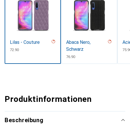
Lilas - Couture
Abaca Nero,
Aci
Schwarz
CHF
72.90
CHF
75.9
CHF
76.90
Produktinformationen
Beschreibung