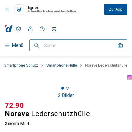
digitec
Zur App
Schneller finden und bestellen
Einstellungen
Kundenkonto
Vergleichslisten
Merklisten
Warenkorb
Navigation nach Kategorien
Menü
Suche
Smartphone Schutz
Smartphone Hülle
Noreve Lederschutzhülle
2 Bilder
CHF
72.90
Noreve
Lederschutzhülle
Xiaomi Mi 9