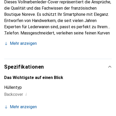
Dieses Vollnarbenleder-Cover repräsentiert die Ansprüche,
die Qualität und das Fachwissen der französischen
Boutique Noreve. Es schützt Ihr Smartphone mit Eleganz.
Entworfen von Handwerkern, die seit vielen Jahren
Experten für Lederwaren sind, passt es perfekt zu Ihrem
Telefon. Massgeschneidert, verleihen seine feinen Kurven
ihm eine echte zweite Haut. Es wird zum schicken und
Mehr anzeigen
unverzichtbaren Accessoire für Ihr Smartphone.
International anerkannt für ihre hochwertigen Produkte ist
die Marke Noreve eine sichere Wahl für eine
anspruchsvolle Kundschaft.
Spezifikationen
Das Wichtigste auf einen Blick
Hüllentyp
i
Backcover
Mehr anzeigen