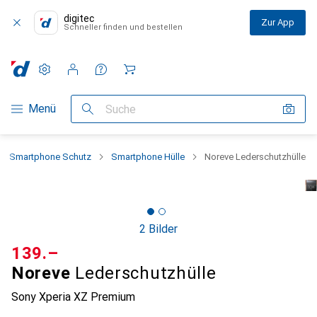
digitec
Zur App
Schneller finden und bestellen
Einstellungen
Kundenkonto
Vergleichslisten
Merklisten
Warenkorb
Navigation nach Kategorien
Menü
Suche
Smartphone Schutz
Smartphone Hülle
Noreve Lederschutzhülle
2 Bilder
CHF
139.–
Noreve
Lederschutzhülle
Sony Xperia XZ Premium