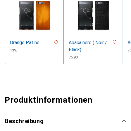
Orange Patine
Abaca nero ( Noir /
A
Black)
CHF
139.–
C
7
CHF
76.90
Produktinformationen
Beschreibung