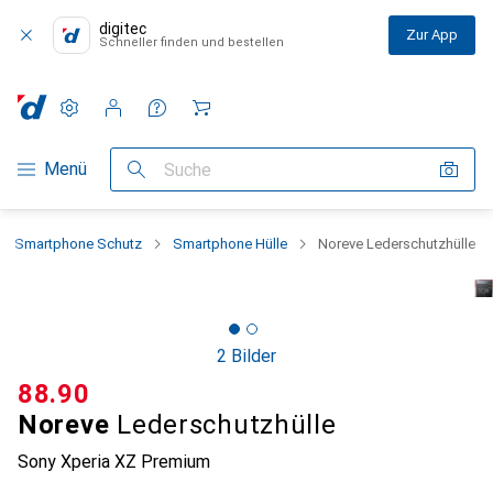
digitec
Zur App
Schneller finden und bestellen
Einstellungen
Kundenkonto
Vergleichslisten
Merklisten
Warenkorb
Navigation nach Kategorien
Menü
Suche
Smartphone Schutz
Smartphone Hülle
Noreve Lederschutzhülle
2 Bilder
CHF
88.90
Noreve
Lederschutzhülle
Sony Xperia XZ Premium