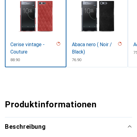
Cerise vintage -
Abaca nero ( Noir /
A
Couture
Black)
C
7
CHF
88.90
CHF
76.90
Produktinformationen
Beschreibung