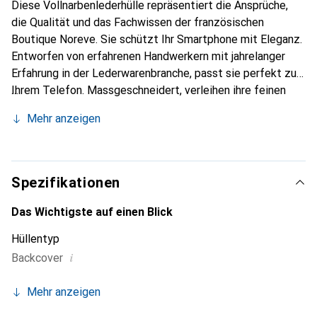
Diese Vollnarbenlederhülle repräsentiert die Ansprüche,
die Qualität und das Fachwissen der französischen
Boutique Noreve. Sie schützt Ihr Smartphone mit Eleganz.
Entworfen von erfahrenen Handwerkern mit jahrelanger
Erfahrung in der Lederwarenbranche, passt sie perfekt zu
Ihrem Telefon. Massgeschneidert, verleihen ihre feinen
Kurven ihr eine echte zweite Haut. Sie wird zum schicken
Mehr anzeigen
und unverzichtbaren Accessoire für Ihr Smartphone.
International anerkannt für ihre hochwertigen Produkte ist
die Marke Noreve eine zuverlässige Wahl für eine
anspruchsvolle Kundschaft.
Spezifikationen
Das Wichtigste auf einen Blick
Hüllentyp
i
Backcover
Mehr anzeigen