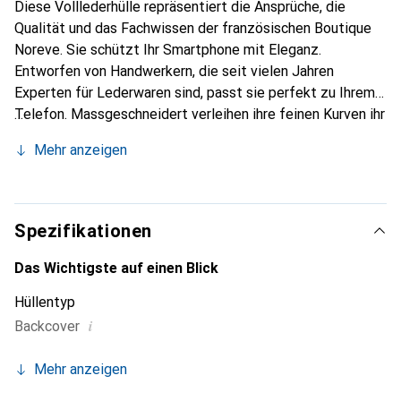
Diese Volllederhülle repräsentiert die Ansprüche, die
Qualität und das Fachwissen der französischen Boutique
Noreve. Sie schützt Ihr Smartphone mit Eleganz.
Entworfen von Handwerkern, die seit vielen Jahren
Experten für Lederwaren sind, passt sie perfekt zu Ihrem
Telefon. Massgeschneidert verleihen ihre feinen Kurven ihr
eine echte zweite Haut. Sie wird zum schicken und
Mehr anzeigen
unverzichtbaren Accessoire Ihres Smartphones.
International anerkannt für ihre hochwertigen Produkte ist
die Marke Noreve eine sichere Wahl für eine
anspruchsvolle Kundschaft.
Spezifikationen
Das Wichtigste auf einen Blick
Hüllentyp
i
Backcover
Mehr anzeigen