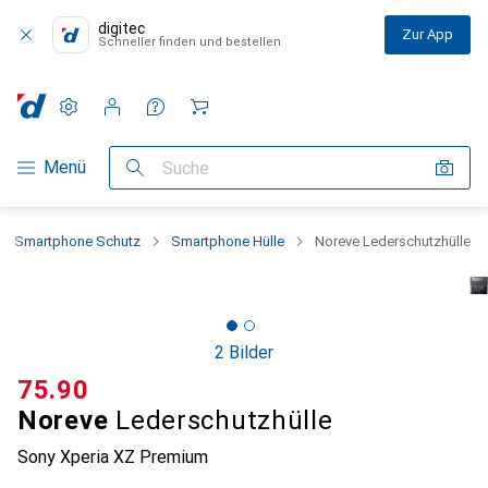
digitec
Zur App
Schneller finden und bestellen
Einstellungen
Kundenkonto
Vergleichslisten
Merklisten
Warenkorb
Navigation nach Kategorien
Menü
Suche
Smartphone Schutz
Smartphone Hülle
Noreve Lederschutzhülle
2 Bilder
CHF
75.90
Noreve
Lederschutzhülle
Sony Xperia XZ Premium