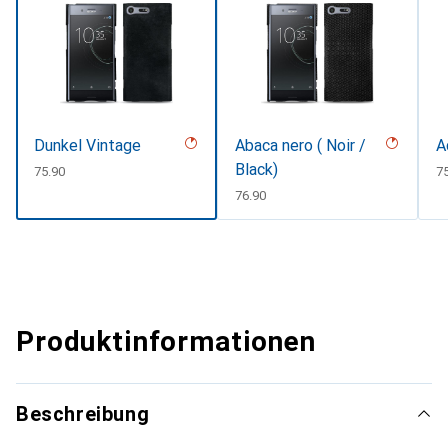
Dunkel Vintage
Abaca nero ( Noir /
A
Black)
CHF
75.90
C
7
CHF
76.90
Produktinformationen
Beschreibung