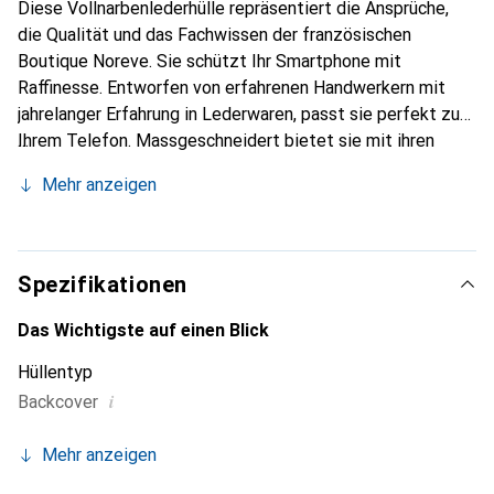
Diese Vollnarbenlederhülle repräsentiert die Ansprüche,
die Qualität und das Fachwissen der französischen
Boutique Noreve. Sie schützt Ihr Smartphone mit
Raffinesse. Entworfen von erfahrenen Handwerkern mit
jahrelanger Erfahrung in Lederwaren, passt sie perfekt zu
Ihrem Telefon. Massgeschneidert bietet sie mit ihren
feinen Kurven ein echtes Gefühl wie eine zweite Haut. Sie
Mehr anzeigen
wird zum schicken und unverzichtbaren Accessoire für Ihr
Smartphone. Die Marke Noreve ist international anerkannt
für ihre hochwertigen Produkte und eine zuverlässige Wahl
für eine anspruchsvolle Kundschaft.
Spezifikationen
Das Wichtigste auf einen Blick
Hüllentyp
i
Backcover
Mehr anzeigen