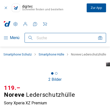
digitec
Zur App
Schneller finden und bestellen
Einstellungen
Kundenkonto
Vergleichslisten
Merklisten
Warenkorb
Navigation nach Kategorien
Menü
Suche
Smartphone Schutz
Smartphone Hülle
Noreve Lederschutzhülle
2 Bilder
CHF
119.–
Noreve
Lederschutzhülle
Sony Xperia XZ Premium