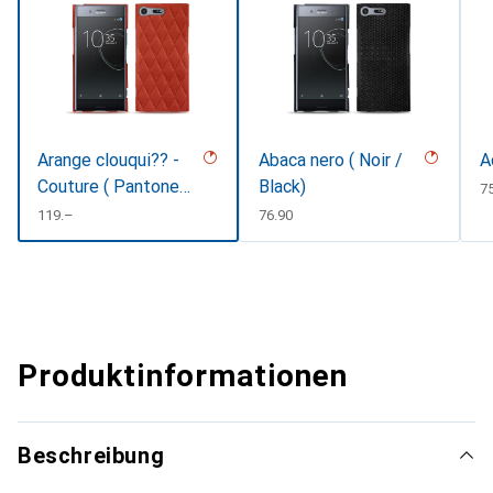
Arange clouqui?? -
Abaca nero ( Noir /
A
Couture ( Pantone
Black)
C
7
#D33108 )
CHF
119.–
CHF
76.90
Produktinformationen
Beschreibung