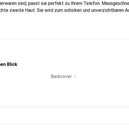
erwaren sind, passt sie perfekt zu Ihrem Telefon. Massgeschnei
echte zweite Haut. Sie wird zum schicken und unverzichtbaren A
nal anerkannt für ihre hochwertigen Produkte ist die Marke Nor
volle Kundschaft.
en Blick
i
Backcover
g