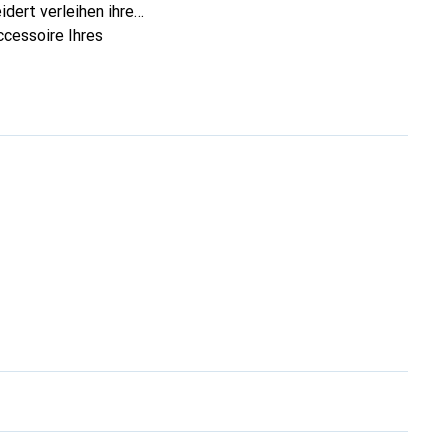
dert verleihen ihre
ccessoire Ihres
eve eine sichere