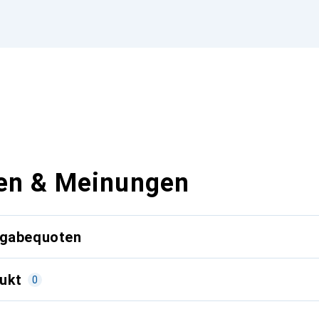
en & Meinungen
kgabequoten
ukt
0