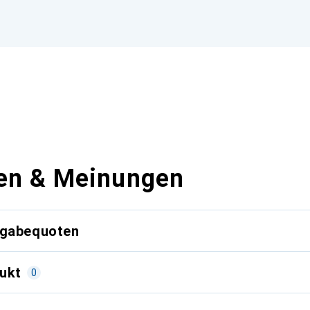
en & Meinungen
kgabequoten
ukt
0