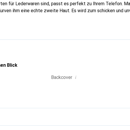
rten für Lederwaren sind, passt es perfekt zu Ihrem Telefon. M
Kurven ihm eine echte zweite Haut. Es wird zum schicken und un
tphone. International anerkannt für ihre hochwertigen Produkte
ne anspruchsvolle Klientel.
en Blick
i
Backcover
g