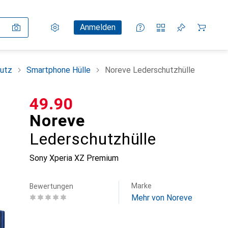
Einstellungen
Kundenkonto
Vergleichslisten
Merklisten
Warenkorb
Anmelden
utz
Smartphone Hülle
Noreve Lederschutzhülle
CHF
49.90
Noreve
Lederschutzhülle
Sony Xperia XZ Premium
Marke
Bewertungen
Mehr von Noreve