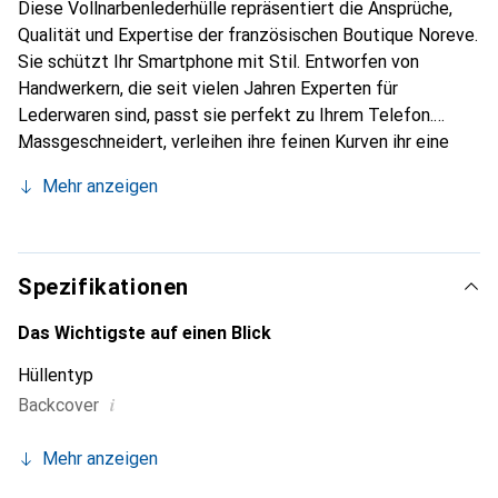
Diese Vollnarbenlederhülle repräsentiert die Ansprüche,
Qualität und Expertise der französischen Boutique Noreve.
Sie schützt Ihr Smartphone mit Stil. Entworfen von
Handwerkern, die seit vielen Jahren Experten für
Lederwaren sind, passt sie perfekt zu Ihrem Telefon.
Massgeschneidert, verleihen ihre feinen Kurven ihr eine
echte zweite Haut. Sie wird zum schicken und
Mehr anzeigen
unverzichtbaren Accessoire für Ihr Smartphone.
International anerkannt für ihre hochwertigen Produkte ist
die Marke Noreve eine sichere Wahl für eine
anspruchsvolle Kundschaft.
Spezifikationen
Das Wichtigste auf einen Blick
Hüllentyp
i
Backcover
Mehr anzeigen