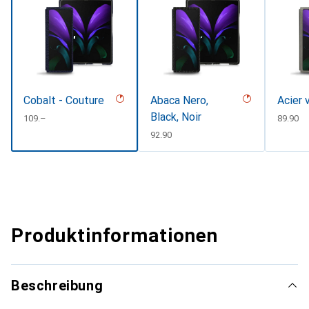
Cobalt - Couture
Abaca Nero,
Acier 
Black, Noir
CHF
109.–
CHF
89.90
CHF
92.90
Produktinformationen
Beschreibung