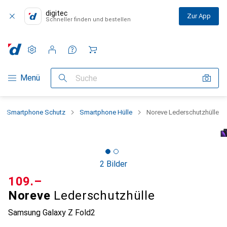
digitec
Zur App
Schneller finden und bestellen
Einstellungen
Kundenkonto
Vergleichslisten
Merklisten
Warenkorb
Navigation nach Kategorien
Menü
Suche
Smartphone Schutz
Smartphone Hülle
Noreve Lederschutzhülle
2 Bilder
CHF
109.–
Noreve
Lederschutzhülle
Samsung Galaxy Z Fold2