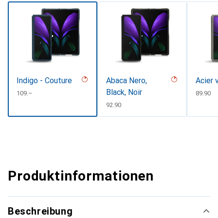
Indigo - Couture
Abaca Nero,
Acier 
Black, Noir
CHF
109.–
CHF
89.90
CHF
92.90
Produktinformationen
Beschreibung