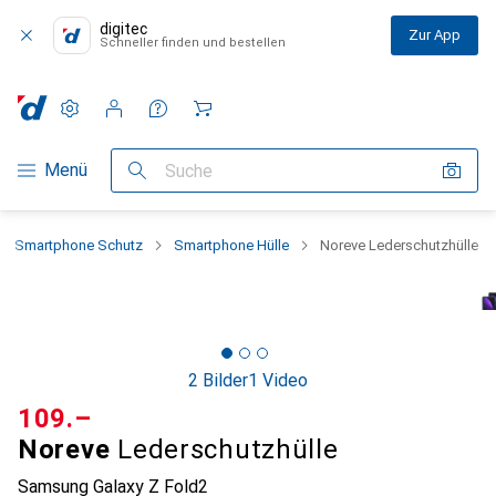
digitec
Zur App
Schneller finden und bestellen
Einstellungen
Kundenkonto
Vergleichslisten
Merklisten
Warenkorb
Navigation nach Kategorien
Menü
Suche
Smartphone Schutz
Smartphone Hülle
Noreve Lederschutzhülle
2 Bilder
1 Video
CHF
109.–
Noreve
Lederschutzhülle
Samsung Galaxy Z Fold2