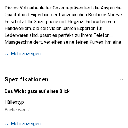
Dieses Vollnarbenleder-Cover repräsentiert die Ansprüche,
Qualität und Expertise der französischen Boutique Noreve.
Es schützt Ihr Smartphone mit Eleganz. Entworfen von
Handwerkern, die seit vielen Jahren Experten für
Lederwaren sind, passt es perfekt zu Ihrem Telefon.
Massgeschneidert, verleihen seine feinen Kurven ihm eine
echte zweite Haut. Es wird zum schicken und
Mehr anzeigen
unverzichtbaren Accessoire Ihres Smartphones.
International anerkannt für ihre hochwertigen Produkte ist
die Marke Noreve eine sichere Wahl für eine
anspruchsvolle Kundschaft.
Spezifikationen
Das Wichtigste auf einen Blick
Hüllentyp
i
Backcover
Mehr anzeigen