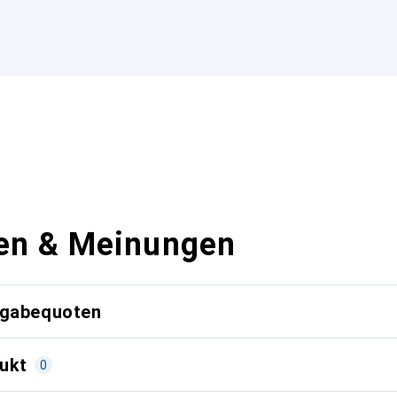
en & Meinungen
kgabequoten
ukt
0