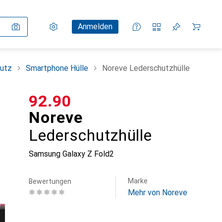
Einstellungen
Kundenkonto
Vergleichslisten
Merklisten
Warenkorb
Anmelden
utz
Smartphone Hülle
Noreve Lederschutzhülle
CHF
92.90
Noreve
Lederschutzhülle
Samsung Galaxy Z Fold2
Marke
Bewertungen
Mehr von Noreve