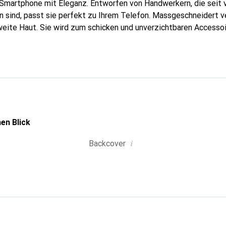
 Smartphone mit Eleganz. Entworfen von Handwerkern, die seit 
 sind, passt sie perfekt zu Ihrem Telefon. Massgeschneidert ve
weite Haut. Sie wird zum schicken und unverzichtbaren Accessoi
nal anerkannt für ihre hochwertigen Produkte ist die Marke Nor
volle Kundschaft.
en Blick
i
Backcover
g