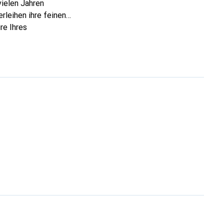
vielen Jahren
rleihen ihre feinen
re Ihres
eve eine sichere