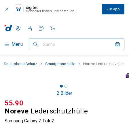
digitec
Zur App
Schneller finden und bestellen
Einstellungen
Kundenkonto
Vergleichslisten
Merklisten
Warenkorb
Navigation nach Kategorien
Menü
Suche
Smartphone Schutz
Smartphone Hülle
Noreve Lederschutzhülle
2 Bilder
CHF
55.90
Noreve
Lederschutzhülle
Samsung Galaxy Z Fold2