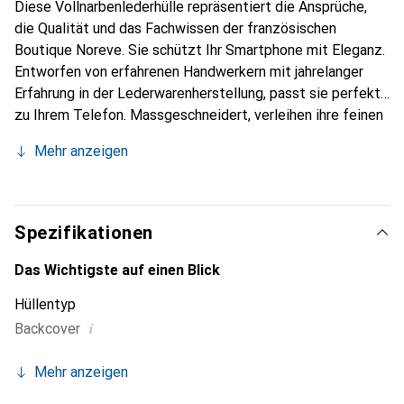
Diese Vollnarbenlederhülle repräsentiert die Ansprüche,
die Qualität und das Fachwissen der französischen
Boutique Noreve. Sie schützt Ihr Smartphone mit Eleganz.
Entworfen von erfahrenen Handwerkern mit jahrelanger
Erfahrung in der Lederwarenherstellung, passt sie perfekt
zu Ihrem Telefon. Massgeschneidert, verleihen ihre feinen
Kurven ihr eine echte zweite Haut. Sie wird zum schicken
Mehr anzeigen
und unverzichtbaren Accessoire für Ihr Smartphone.
International anerkannt für ihre hochwertigen Produkte ist
die Marke Noreve eine zuverlässige Wahl für eine
anspruchsvolle Klientel.
Spezifikationen
Das Wichtigste auf einen Blick
Hüllentyp
i
Backcover
Mehr anzeigen