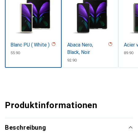
Blanc PU ( White )
Abaca Nero,
Acier 
Black, Noir
CHF
55.90
CHF
89.90
CHF
92.90
Produktinformationen
Beschreibung