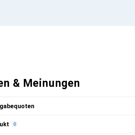
en & Meinungen
kgabequoten
ukt
0