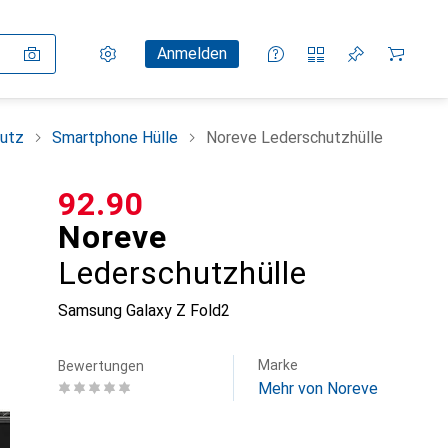
Einstellungen
Kundenkonto
Vergleichslisten
Merklisten
Warenkorb
Anmelden
utz
Smartphone Hülle
Noreve Lederschutzhülle
CHF
92.90
Noreve
Lederschutzhülle
Samsung Galaxy Z Fold2
Marke
Bewertungen
Mehr von Noreve