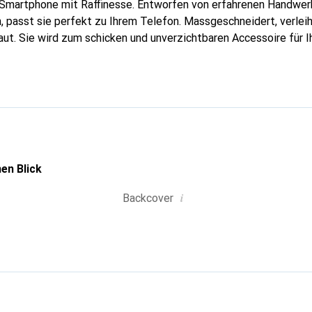
 Smartphone mit Raffinesse. Entworfen von erfahrenen Handwerk
, passt sie perfekt zu Ihrem Telefon. Massgeschneidert, verleih
aut. Sie wird zum schicken und unverzichtbaren Accessoire für 
 für ihre hochwertigen Produkte ist die Marke Noreve eine zuver
aft.
en Blick
i
Backcover
g