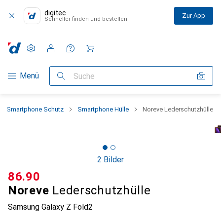
digitec
Zur App
Schneller finden und bestellen
Einstellungen
Kundenkonto
Vergleichslisten
Merklisten
Warenkorb
Navigation nach Kategorien
Menü
Suche
Smartphone Schutz
Smartphone Hülle
Noreve Lederschutzhülle
2 Bilder
CHF
86.90
Noreve
Lederschutzhülle
Samsung Galaxy Z Fold2