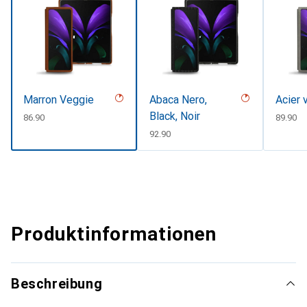
Marron Veggie
Abaca Nero,
Acier 
Black, Noir
CHF
86.90
CHF
89.90
CHF
92.90
Produktinformationen
Beschreibung