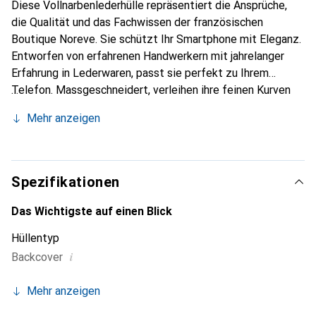
Diese Vollnarbenlederhülle repräsentiert die Ansprüche,
die Qualität und das Fachwissen der französischen
Boutique Noreve. Sie schützt Ihr Smartphone mit Eleganz.
Entworfen von erfahrenen Handwerkern mit jahrelanger
Erfahrung in Lederwaren, passt sie perfekt zu Ihrem
Telefon. Massgeschneidert, verleihen ihre feinen Kurven
ihr eine echte zweite Haut. Sie wird zum schicken und
Mehr anzeigen
integralen Accessoire für Ihr Smartphone. International
anerkannt für ihre hochwertigen Produkte ist die Marke
Noreve eine zuverlässige Wahl für eine anspruchsvolle
Kundschaft.
Spezifikationen
Das Wichtigste auf einen Blick
Hüllentyp
i
Backcover
Mehr anzeigen