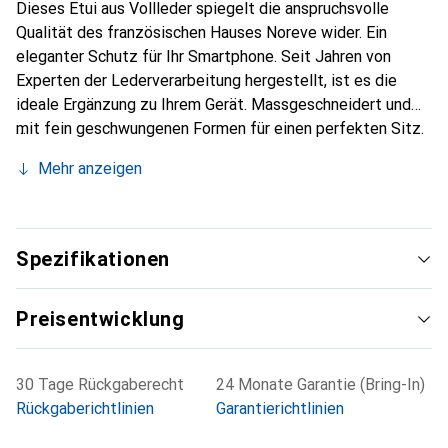
Dieses Etui aus Vollleder spiegelt die anspruchsvolle
Qualität des französischen Hauses Noreve wider. Ein
eleganter Schutz für Ihr Smartphone. Seit Jahren von
Experten der Lederverarbeitung hergestellt, ist es die
ideale Ergänzung zu Ihrem Gerät. Massgeschneidert und
mit fein geschwungenen Formen für einen perfekten Sitz.
Ein elegantes Accessoire und das ideale Gewand für Ihr
Mehr anzeigen
Smartphone. Die Marke Noreve ist international für ihre
hochwertigen Produkte bekannt und stets eine gute Wahl
für den anspruchsvollen Kunden.
Spezifikationen
Preisentwicklung
30 Tage Rückgaberecht
24 Monate Garantie (Bring-In)
Rückgaberichtlinien
Garantierichtlinien