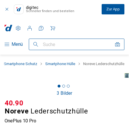
digitec
Zur App
Schneller finden und bestellen
Einstellungen
Kundenkonto
Vergleichslisten
Merklisten
Warenkorb
Navigation nach Kategorien
Menü
Suche
Smartphone Schutz
Smartphone Hülle
Noreve Lederschutzhülle
3 Bilder
CHF
40.90
Noreve
Lederschutzhülle
OnePlus 10 Pro