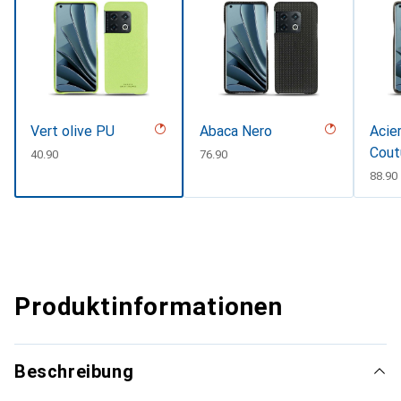
Vert olive PU
Abaca Nero
Acier
Cout
CHF
40.90
CHF
76.90
CHF
88.90
Produktinformationen
Beschreibung