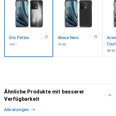
Gris Patine
Abaca Nero
Acier
Cout
CHF
139.–
CHF
76.90
CHF
88.90
Ähnliche Produkte mit besserer
Verfügbarkeit
Alle anzeigen