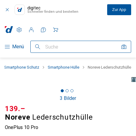
digitec
Zur App
Schneller finden und bestellen
Einstellungen
Kundenkonto
Vergleichslisten
Merklisten
Warenkorb
Navigation nach Kategorien
Menü
Suche
Smartphone Schutz
Smartphone Hülle
Noreve Lederschutzhülle
3 Bilder
CHF
139.–
Noreve
Lederschutzhülle
OnePlus 10 Pro