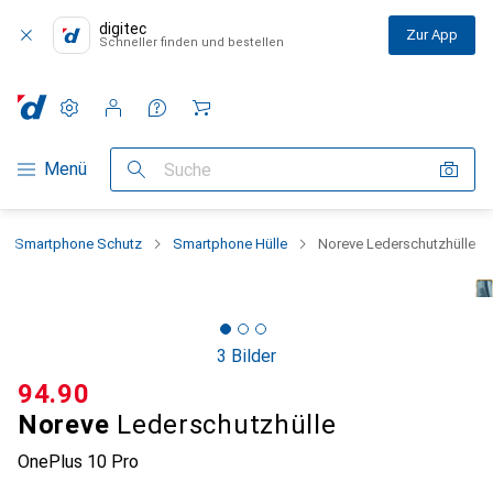
digitec
Zur App
Schneller finden und bestellen
Einstellungen
Kundenkonto
Vergleichslisten
Merklisten
Warenkorb
Navigation nach Kategorien
Menü
Suche
Smartphone Schutz
Smartphone Hülle
Noreve Lederschutzhülle
3 Bilder
CHF
94.90
Noreve
Lederschutzhülle
OnePlus 10 Pro