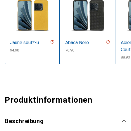
Jaune soul??u
Abaca Nero
Acier
Cout
CHF
94.90
CHF
76.90
CHF
88.90
Produktinformationen
Beschreibung