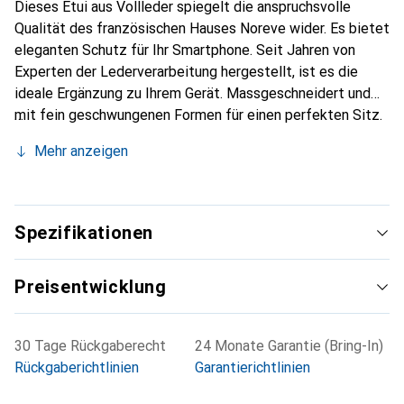
Dieses Etui aus Vollleder spiegelt die anspruchsvolle
Qualität des französischen Hauses Noreve wider. Es bietet
eleganten Schutz für Ihr Smartphone. Seit Jahren von
Experten der Lederverarbeitung hergestellt, ist es die
ideale Ergänzung zu Ihrem Gerät. Massgeschneidert und
mit fein geschwungenen Formen für einen perfekten Sitz.
Ein elegantes Accessoire und das ideale Gewand für Ihr
Mehr anzeigen
Smartphone. Die Marke Noreve ist international für ihre
hochwertigen Produkte bekannt und stets eine gute Wahl
für den anspruchsvollen Kunden.
Spezifikationen
Preisentwicklung
30 Tage Rückgaberecht
24 Monate Garantie (Bring-In)
Rückgaberichtlinien
Garantierichtlinien