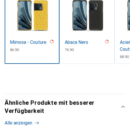
Mimosa - Couture
Abaca Nero
Acier
Cout
CHF
86.90
CHF
76.90
CHF
88.90
Ähnliche Produkte mit besserer
Verfügbarkeit
Alle anzeigen