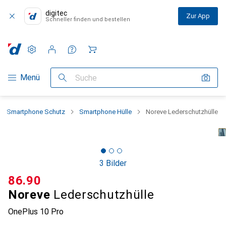
digitec
Zur App
Schneller finden und bestellen
Einstellungen
Kundenkonto
Vergleichslisten
Merklisten
Warenkorb
Navigation nach Kategorien
Menü
Suche
Smartphone Schutz
Smartphone Hülle
Noreve Lederschutzhülle
3 Bilder
CHF
86.90
Noreve
Lederschutzhülle
OnePlus 10 Pro