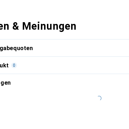
en & Meinungen
kgabequoten
ukt
0
ngen