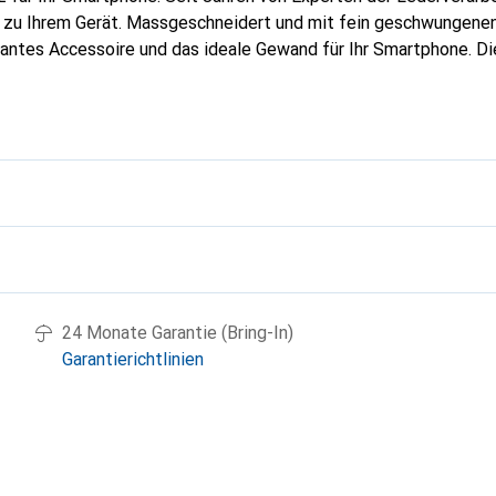
g zu Ihrem Gerät. Massgeschneidert und mit fein geschwungenen
gantes Accessoire und das ideale Gewand für Ihr Smartphone. D
hochwertigen Produkte bekannt und stets eine gute Wahl für den
g
24 Monate Garantie (Bring-In)
Garantierichtlinien