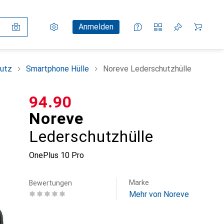
Einstellungen
Kundenkonto
Vergleichslisten
Merklisten
Warenkorb
Anmelden
utz
Smartphone Hülle
Noreve Lederschutzhülle
CHF
94.90
Noreve
Lederschutzhülle
OnePlus 10 Pro
Marke
Bewertungen
Mehr von Noreve