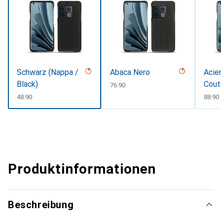
Schwarz (Nappa /
Abaca Nero
Acier
Black)
Cout
CHF
76.90
CHF
48.90
CHF
88.90
Produktinformationen
Beschreibung