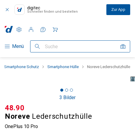
digitec
Zur App
Schneller finden und bestellen
Einstellungen
Kundenkonto
Vergleichslisten
Merklisten
Warenkorb
Navigation nach Kategorien
Menü
Suche
Smartphone Schutz
Smartphone Hülle
Noreve Lederschutzhülle
3 Bilder
CHF
48.90
Noreve
Lederschutzhülle
OnePlus 10 Pro