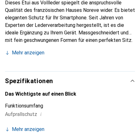
Dieses Etui aus Vollleder spiegelt die anspruchsvolle
Qualität des französischen Hauses Noreve wider. Es bietet
eleganten Schutz für Ihr Smartphone. Seit Jahren von
Experten der Lederverarbeitung hergestellt, ist es die
ideale Ergänzung zu Ihrem Gerät. Massgeschneidert und
mit fein geschwungenen Formen für einen perfekten Sitz.
Ein elegantes Accessoire und das ideale Gewand für Ihr
Mehr anzeigen
Smartphone. Die Marke Noreve ist international für ihre
hochwertigen Produkte bekannt und stets eine gute Wahl
für den anspruchsvollen Kunden.
Spezifikationen
Das Wichtigste auf einen Blick
Funktionsumfang
i
Aufprallschutz
Mehr anzeigen