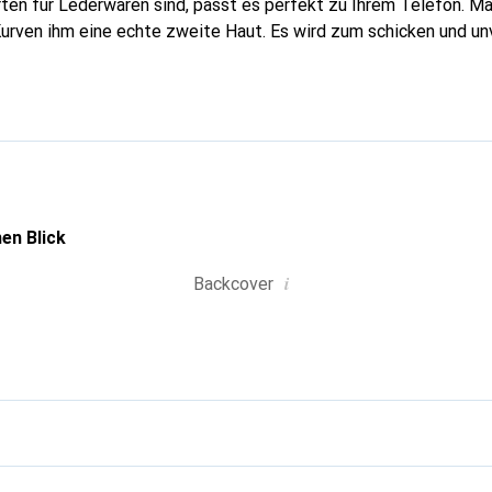
rten für Lederwaren sind, passt es perfekt zu Ihrem Telefon. 
Kurven ihm eine echte zweite Haut. Es wird zum schicken und un
hones. International anerkannt für ihre hochwertigen Produkte
ne anspruchsvolle Klientel.
en Blick
i
Backcover
g