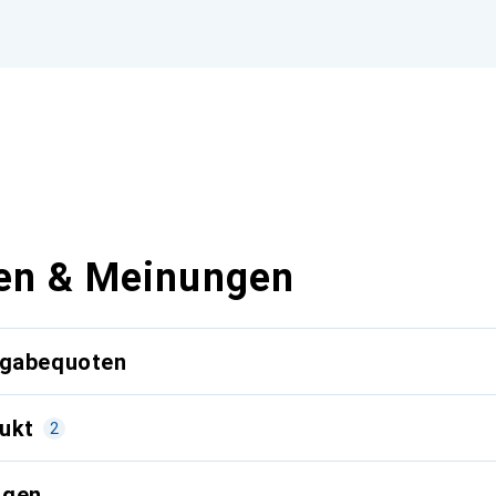
en & Meinungen
kgabequoten
ukt
2
ngen