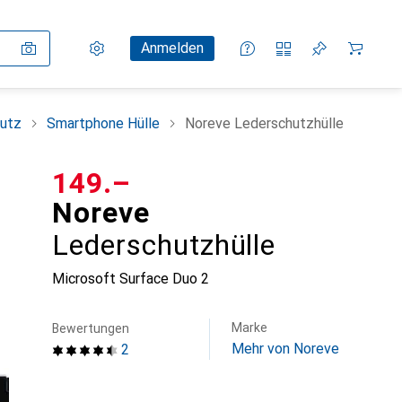
Einstellungen
Kundenkonto
Vergleichslisten
Merklisten
Warenkorb
Anmelden
utz
Smartphone Hülle
Noreve Lederschutzhülle
CHF
149.–
Noreve
Lederschutzhülle
Microsoft Surface Duo 2
Marke
Bewertungen
Mehr von Noreve
2