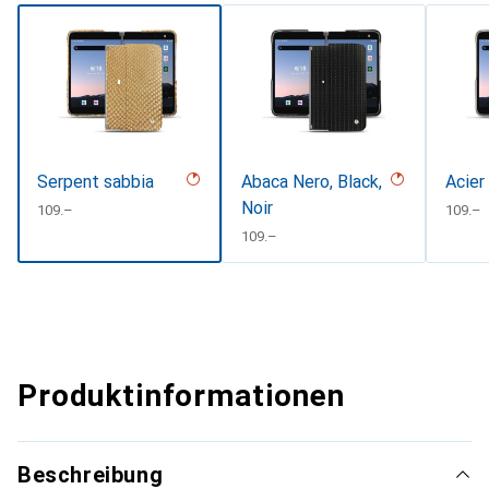
Serpent sabbia
Abaca Nero, Black,
Acier
Noir
CHF
109.–
CHF
109.–
CHF
109.–
Produktinformationen
Beschreibung