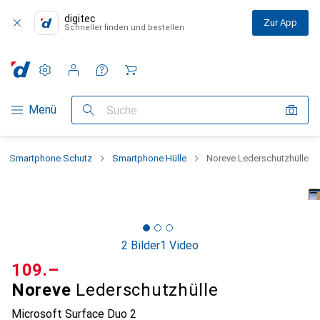
digitec
Zur App
Schneller finden und bestellen
Einstellungen
Kundenkonto
Vergleichslisten
Merklisten
Warenkorb
Navigation nach Kategorien
Menü
Suche
Smartphone Schutz
Smartphone Hülle
Noreve Lederschutzhülle
2 Bilder
1 Video
CHF
109.–
Noreve
Lederschutzhülle
Microsoft Surface Duo 2