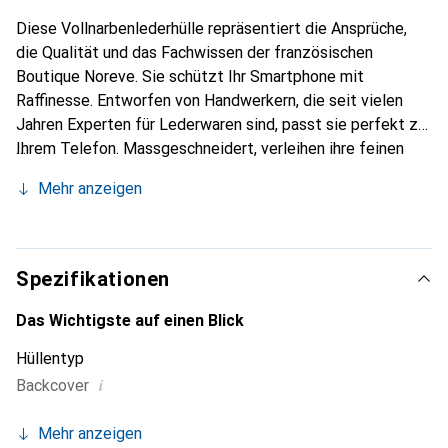
Diese Vollnarbenlederhülle repräsentiert die Ansprüche,
die Qualität und das Fachwissen der französischen
Boutique Noreve. Sie schützt Ihr Smartphone mit
Raffinesse. Entworfen von Handwerkern, die seit vielen
Jahren Experten für Lederwaren sind, passt sie perfekt zu
Ihrem Telefon. Massgeschneidert, verleihen ihre feinen
Kurven ihr eine echte zweite Haut. Sie wird zum schicken
Mehr anzeigen
und integralen Accessoire Ihres Smartphones. International
anerkannt für ihre hochwertigen Produkte ist die Marke
Noreve eine sichere Wahl für eine anspruchsvolle
Kundschaft.
Spezifikationen
Das Wichtigste auf einen Blick
Hüllentyp
i
Backcover
Mehr anzeigen