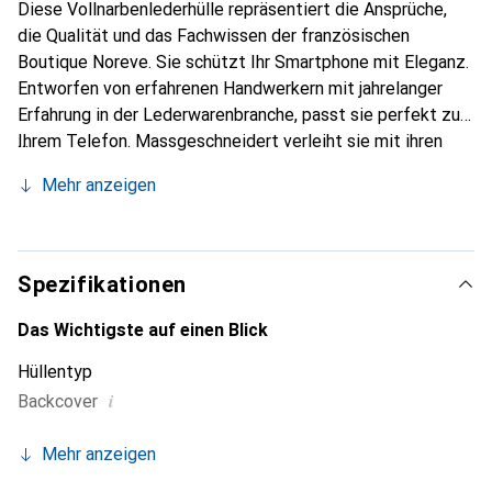
Diese Vollnarbenlederhülle repräsentiert die Ansprüche,
die Qualität und das Fachwissen der französischen
Boutique Noreve. Sie schützt Ihr Smartphone mit Eleganz.
Entworfen von erfahrenen Handwerkern mit jahrelanger
Erfahrung in der Lederwarenbranche, passt sie perfekt zu
Ihrem Telefon. Massgeschneidert verleiht sie mit ihren
feinen Kurven Ihrem Smartphone eine wahre zweite Haut.
Mehr anzeigen
Sie wird zum schicken und unverzichtbaren Accessoire. Die
Marke Noreve ist international für ihre hochwertigen
Produkte anerkannt und eine zuverlässige Wahl für eine
anspruchsvolle Kundschaft.
Spezifikationen
Das Wichtigste auf einen Blick
Hüllentyp
i
Backcover
Mehr anzeigen