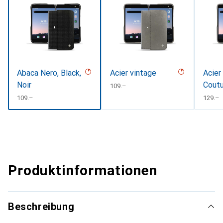
Abaca Nero, Black,
Acier vintage
Acier
Noir
Coutu
CHF
109.–
CHF
109.–
CHF
129.–
Produktinformationen
Beschreibung