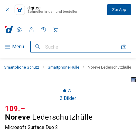
digitec
Zur App
Schneller finden und bestellen
Einstellungen
Kundenkonto
Vergleichslisten
Merklisten
Warenkorb
Navigation nach Kategorien
Menü
Suche
Smartphone Schutz
Smartphone Hülle
Noreve Lederschutzhülle
2 Bilder
CHF
109.–
Noreve
Lederschutzhülle
Microsoft Surface Duo 2