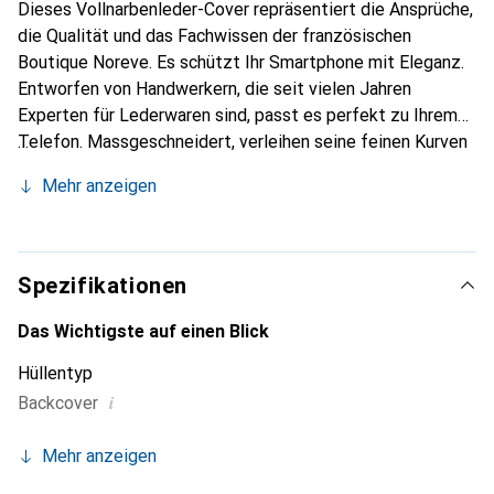
Dieses Vollnarbenleder-Cover repräsentiert die Ansprüche,
die Qualität und das Fachwissen der französischen
Boutique Noreve. Es schützt Ihr Smartphone mit Eleganz.
Entworfen von Handwerkern, die seit vielen Jahren
Experten für Lederwaren sind, passt es perfekt zu Ihrem
Telefon. Massgeschneidert, verleihen seine feinen Kurven
ihm eine echte zweite Haut. Es wird zum schicken und
Mehr anzeigen
unverzichtbaren Accessoire Ihres Smartphones.
International anerkannt für ihre hochwertigen Produkte ist
die Marke Noreve eine sichere Wahl für eine
anspruchsvolle Klientel.
Spezifikationen
Das Wichtigste auf einen Blick
Hüllentyp
i
Backcover
Mehr anzeigen