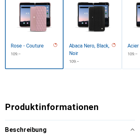
Rose - Couture
Abaca Nero, Black,
Acier
Noir
CHF
109.–
CHF
109.–
CHF
109.–
Produktinformationen
Beschreibung