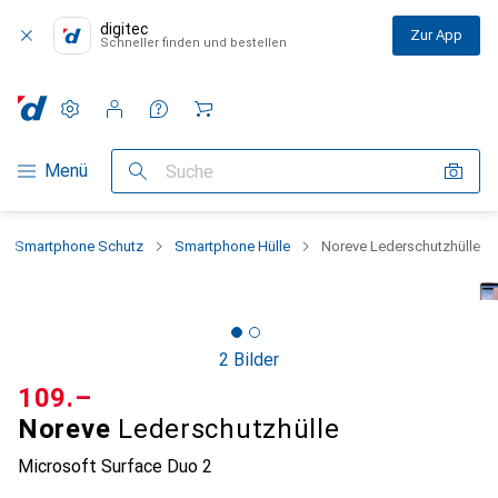
digitec
Zur App
Schneller finden und bestellen
Einstellungen
Kundenkonto
Vergleichslisten
Merklisten
Warenkorb
Navigation nach Kategorien
Menü
Suche
Smartphone Schutz
Smartphone Hülle
Noreve Lederschutzhülle
2 Bilder
CHF
109.–
Noreve
Lederschutzhülle
Microsoft Surface Duo 2