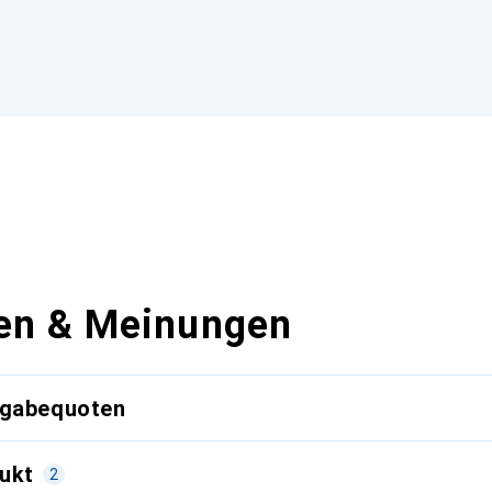
en & Meinungen
kgabequoten
ukt
2