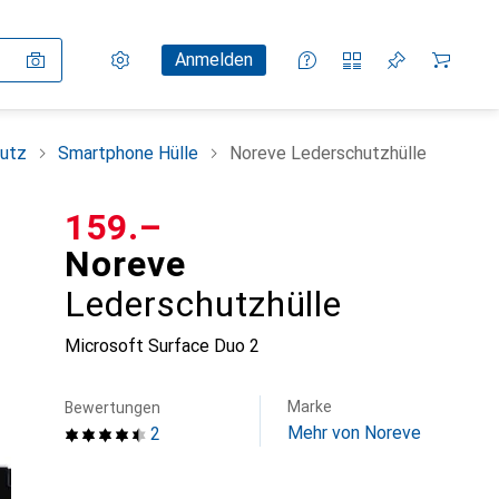
Einstellungen
Kundenkonto
Vergleichslisten
Merklisten
Warenkorb
Anmelden
utz
Smartphone Hülle
Noreve Lederschutzhülle
CHF
159.–
Noreve
Lederschutzhülle
Microsoft Surface Duo 2
Marke
Bewertungen
Mehr von Noreve
2