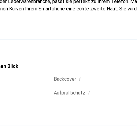
n der Lederwarenbranche, passt sie perfekt zu Ihrem Telefon. 
feinen Kurven Ihrem Smartphone eine echte zweite Haut. Sie wir
ire. International anerkannt für ihre hochwertigen Produkte is
für eine anspruchsvolle Kundschaft.
en Blick
i
Backcover
i
Aufprallschutz
g