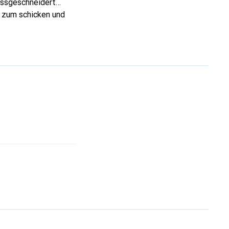
Massgeschneidert
d zum schicken und
t die Marke Noreve