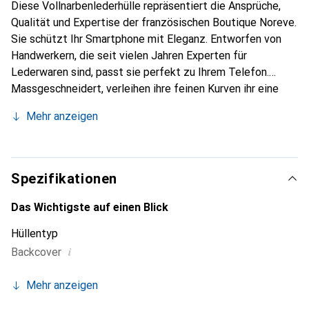
Diese Vollnarbenlederhülle repräsentiert die Ansprüche,
Qualität und Expertise der französischen Boutique Noreve.
Sie schützt Ihr Smartphone mit Eleganz. Entworfen von
Handwerkern, die seit vielen Jahren Experten für
Lederwaren sind, passt sie perfekt zu Ihrem Telefon.
Massgeschneidert, verleihen ihre feinen Kurven ihr eine
echte zweite Haut. Sie wird zum schicken und
Mehr anzeigen
unverzichtbaren Accessoire Ihres Smartphones.
International anerkannt für ihre hochwertigen Produkte ist
die Marke Noreve eine sichere Wahl für eine
anspruchsvolle Kundschaft.
Spezifikationen
Das Wichtigste auf einen Blick
Hüllentyp
i
Backcover
Mehr anzeigen