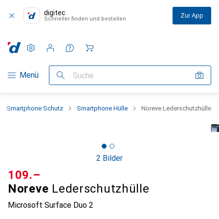
digitec
Zur App
Schneller finden und bestellen
Einstellungen
Kundenkonto
Vergleichslisten
Merklisten
Warenkorb
Navigation nach Kategorien
Menü
Suche
Smartphone Schutz
Smartphone Hülle
Noreve Lederschutzhülle
2 Bilder
CHF
109.–
Noreve
Lederschutzhülle
Microsoft Surface Duo 2