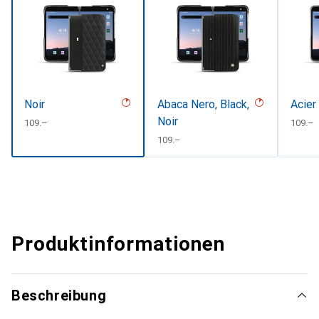
Noir
Abaca Nero, Black,
Acier
Noir
CHF
109.–
CHF
109.–
CHF
109.–
Produktinformationen
Beschreibung