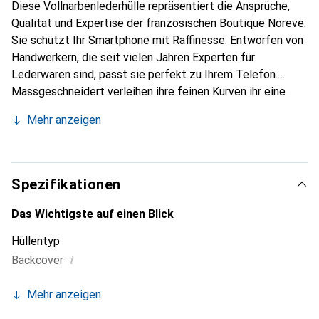
Diese Vollnarbenlederhülle repräsentiert die Ansprüche,
Qualität und Expertise der französischen Boutique Noreve.
Sie schützt Ihr Smartphone mit Raffinesse. Entworfen von
Handwerkern, die seit vielen Jahren Experten für
Lederwaren sind, passt sie perfekt zu Ihrem Telefon.
Massgeschneidert verleihen ihre feinen Kurven ihr eine
echte zweite Haut. Sie wird zum schicken und
Mehr anzeigen
unverzichtbaren Accessoire für Ihr Smartphone.
International anerkannt für ihre hochwertigen Produkte ist
die Marke Noreve eine sichere Wahl für eine
anspruchsvolle Kundschaft.
Spezifikationen
Das Wichtigste auf einen Blick
Hüllentyp
i
Backcover
Mehr anzeigen