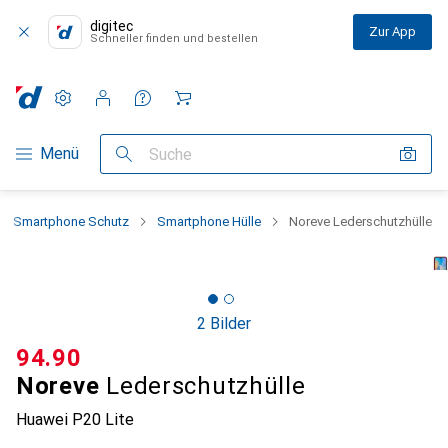
digitec
Zur App
Schneller finden und bestellen
Einstellungen
Kundenkonto
Vergleichslisten
Merklisten
Warenkorb
Navigation nach Kategorien
Menü
Suche
Smartphone Schutz
Smartphone Hülle
Noreve Lederschutzhülle
2 Bilder
CHF
94.90
Noreve
Lederschutzhülle
Huawei P20 Lite