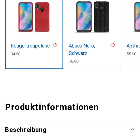
Rouge troupelenc
Abaca Nero,
Anthr
Schwarz
CHF
94.90
CHF
55.90
CHF
76.90
Produktinformationen
Beschreibung