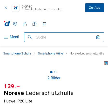
digitec
Zur App
Schneller finden und bestellen
Einstellungen
Kundenkonto
Vergleichslisten
Merklisten
Warenkorb
Navigation nach Kategorien
Menü
Suche
Smartphone Schutz
Smartphone Hülle
Noreve Lederschutzhülle
2 Bilder
CHF
139.–
Noreve
Lederschutzhülle
Huawei P20 Lite