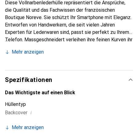
Diese Vollnarbenlederhülle repräsentiert die Ansprüche,
die Qualität und das Fachwissen der französischen
Boutique Noreve. Sie schützt Ihr Smartphone mit Eleganz.
Entworfen von Handwerkern, die seit vielen Jahren
Experten für Lederwaren sind, passt sie perfekt zu Ihrem
Telefon. Massgeschneidert verleihen ihre feinen Kurven ihr
eine echte zweite Haut. Sie wird zum schicken und
Mehr anzeigen
unverzichtbaren Accessoire Ihres Smartphones.
International anerkannt für ihre hochwertigen Produkte ist
die Marke Noreve eine sichere Wahl für eine
anspruchsvolle Kundschaft.
Spezifikationen
Das Wichtigste auf einen Blick
Hüllentyp
i
Backcover
Mehr anzeigen