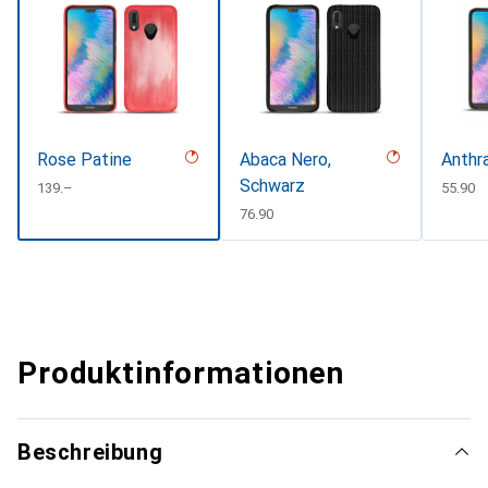
Rose Patine
Abaca Nero,
Anthr
Schwarz
CHF
139.–
CHF
55.90
CHF
76.90
Produktinformationen
Beschreibung