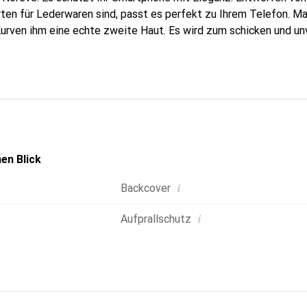
rten für Lederwaren sind, passt es perfekt zu Ihrem Telefon. M
Kurven ihm eine echte zweite Haut. Es wird zum schicken und un
hones. International anerkannt für ihre hochwertigen Produkte
ne anspruchsvolle Klientel.
en Blick
i
Backcover
i
Aufprallschutz