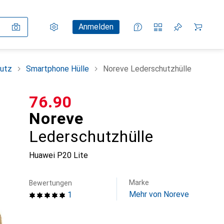
Einstellungen
Kundenkonto
Vergleichslisten
Merklisten
Warenkorb
Anmelden
utz
Smartphone Hülle
Noreve Lederschutzhülle
CHF
76.90
Noreve
Lederschutzhülle
Huawei P20 Lite
Marke
Bewertungen
Mehr von Noreve
1