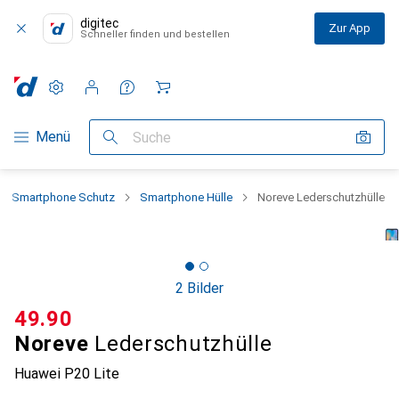
digitec
Zur App
Schneller finden und bestellen
Einstellungen
Kundenkonto
Vergleichslisten
Merklisten
Warenkorb
Navigation nach Kategorien
Menü
Suche
Smartphone Schutz
Smartphone Hülle
Noreve Lederschutzhülle
2 Bilder
CHF
49.90
Noreve
Lederschutzhülle
Huawei P20 Lite