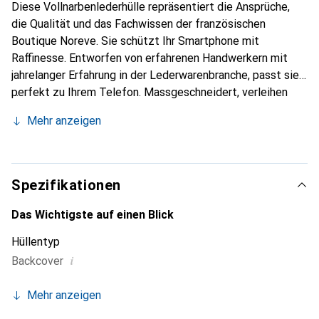
Diese Vollnarbenlederhülle repräsentiert die Ansprüche,
die Qualität und das Fachwissen der französischen
Boutique Noreve. Sie schützt Ihr Smartphone mit
Raffinesse. Entworfen von erfahrenen Handwerkern mit
jahrelanger Erfahrung in der Lederwarenbranche, passt sie
perfekt zu Ihrem Telefon. Massgeschneidert, verleihen
ihre feinen Kurven ihr eine echte zweite Haut. Sie wird
Mehr anzeigen
zum schicken und unverzichtbaren Accessoire für Ihr
Smartphone. International anerkannt für ihre hochwertigen
Produkte ist die Marke Noreve eine zuverlässige Wahl für
eine anspruchsvolle Klientel.
Spezifikationen
Das Wichtigste auf einen Blick
Hüllentyp
i
Backcover
Mehr anzeigen