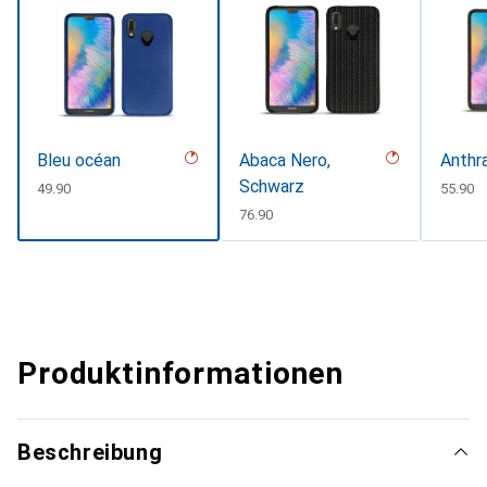
Bleu océan
Abaca Nero,
Anthr
Schwarz
CHF
49.90
CHF
55.90
CHF
76.90
Produktinformationen
Beschreibung