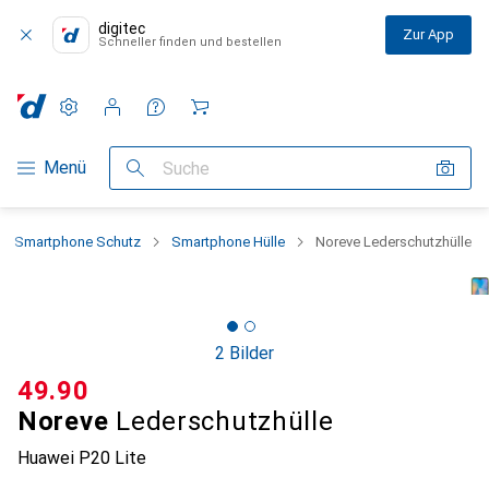
digitec
Zur App
Schneller finden und bestellen
Einstellungen
Kundenkonto
Vergleichslisten
Merklisten
Warenkorb
Navigation nach Kategorien
Menü
Suche
Smartphone Schutz
Smartphone Hülle
Noreve Lederschutzhülle
2 Bilder
CHF
49.90
Noreve
Lederschutzhülle
Huawei P20 Lite