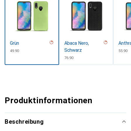
Grün
Abaca Nero,
Anthr
Schwarz
CHF
49.90
CHF
55.90
CHF
76.90
Produktinformationen
Beschreibung