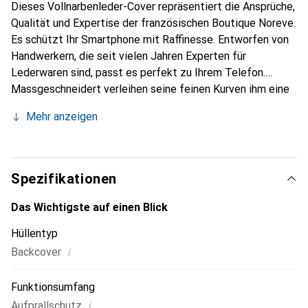
Dieses Vollnarbenleder-Cover repräsentiert die Ansprüche,
Qualität und Expertise der französischen Boutique Noreve.
Es schützt Ihr Smartphone mit Raffinesse. Entworfen von
Handwerkern, die seit vielen Jahren Experten für
Lederwaren sind, passt es perfekt zu Ihrem Telefon.
Massgeschneidert verleihen seine feinen Kurven ihm eine
echte zweite Haut. Es wird zum schicken und integralen
Mehr anzeigen
Accessoire Ihres Smartphones. International anerkannt für
ihre hochwertigen Produkte ist die Marke Noreve eine
sichere Wahl für eine anspruchsvolle Klientel.
Spezifikationen
Das Wichtigste auf einen Blick
Hüllentyp
i
Backcover
Funktionsumfang
i
Aufprallschutz