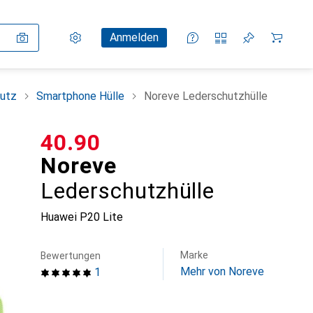
Einstellungen
Kundenkonto
Vergleichslisten
Merklisten
Warenkorb
Anmelden
utz
Smartphone Hülle
Noreve Lederschutzhülle
CHF
40.90
Noreve
Lederschutzhülle
Huawei P20 Lite
Marke
Bewertungen
Mehr von Noreve
1