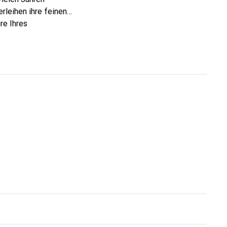
rleihen ihre feinen
re Ihres
eve eine sichere