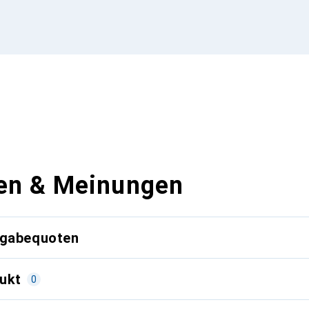
en & Meinungen
kgabequoten
ukt
0