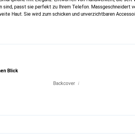
 sind, passt sie perfekt zu Ihrem Telefon. Massgeschneidert ve
weite Haut. Sie wird zum schicken und unverzichtbaren Accessoi
nal anerkannt für ihre hochwertigen Produkte ist die Marke Nor
olle Klientel.
en Blick
i
Backcover
g